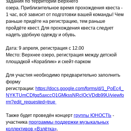
задания по территории Верхнего
озера. Приблизительное время прохождения квеста -
1 час, всё зависит от подготовки вашей команды! Чем
раньше придёте на регистрацию, тем раньше
пройдёте квест. Для прохождения квеста следует
надеть удобную одежду и обувь.
Дата: 9 апреля, регистрация с 12.00
Место: Верхнее озеро, регистрация между детской
площадкой «Кораблик» и скейт-парком
Для участия необходимо предварительно заполнить
форму
регистрации:
https://docs.google.com/forms/d/1_PoEc4_
NYKTUmCDfgq5axccQ1GMkssNRclQcVDdb99U/viewfo
rm?edit_requested=true
Также будет проведён концерт
группы ЮНОСТЬ
-
участника
программы поддержки музыкальных
коллективов «Взлётка»
.