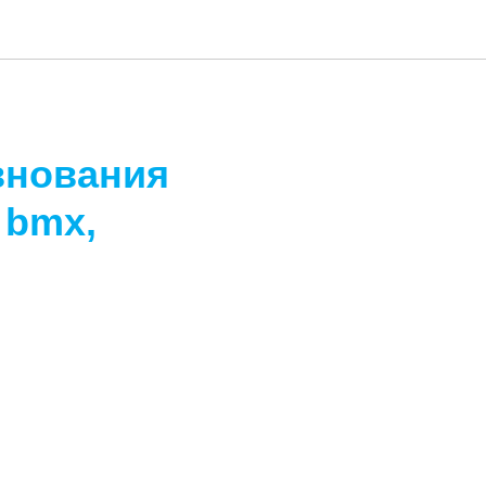
внования
 bmx,