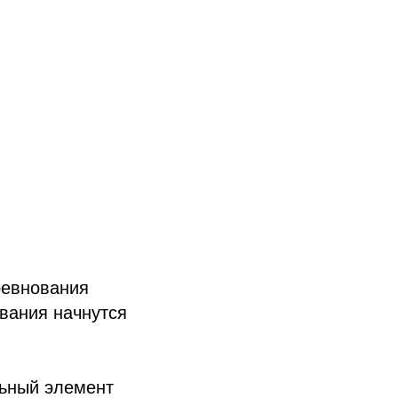
ревнования
вания начнутся
льный элемент