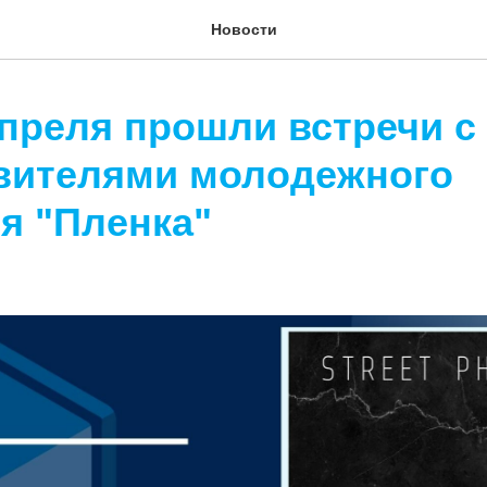
Новости
апреля прошли встречи с
вителями молодежного
я "Пленка"