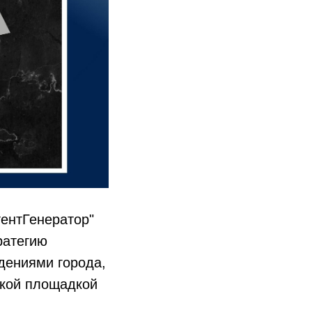
тентГенератор"
ратегию
дениями города,
кой площадкой