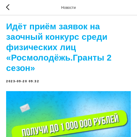
Новости
Идёт приём заявок на
заочный конкурс среди
физических лиц
«Росмолодёжь.Гранты 2
сезон»
2023-09-20 09:32