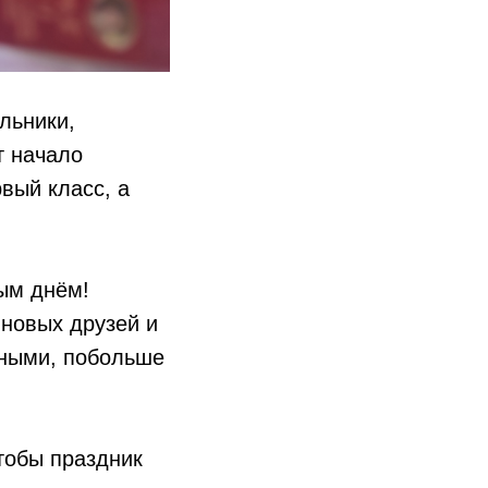
льники,
т начало
рвый класс, а
ым днём!
новых друзей и
сными, побольше
тобы праздник