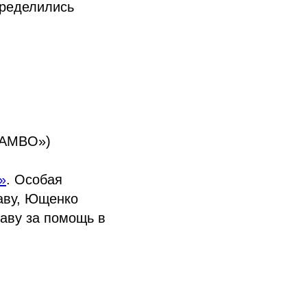
пределились
JAMBO»)
»
. Особая
аву, Ющенко
лаву за помощь в