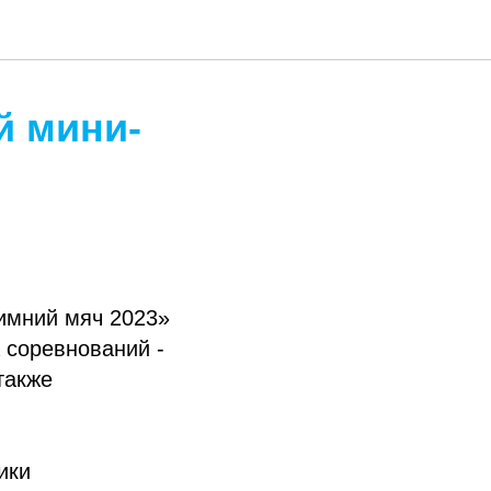
й мини-
имний мяч 2023»
 соревнований -
также
ики