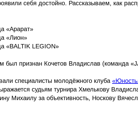
оявили себя достойно. Рассказываем, как рас
да «Арарат»
да «Лион»
нда «BALTIK LEGION»
м был признан Кочетов Владислав (команда «
овали специалисты молодёжного клуба
«Юность
выражается судьям турнира Хмелькову Владисл
ину Михаилу за объективность, Носкову Вячес