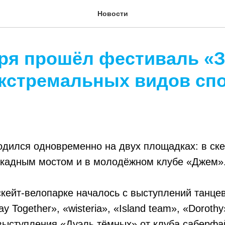
Новости
бря прошёл фестиваль «
экстремальных видов сп
дился одновременно на двух площадках: в ске
акадным мостом и в молодёжном клубе «Джем»
кейт-велопарке началось с выступлений танце
y Together», «wisteria», «Island team», «Dorothy
выступления «Дуэль тёмных» от клуба саберфа