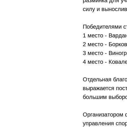
разминка для уч
силу и выносли
Победителями с
1 место - Варда
2 место - Борко
3 место - Виног
4 место - Ковал
Отдельная благо
выражается пост
большим выборо
Организатором 
управления спор