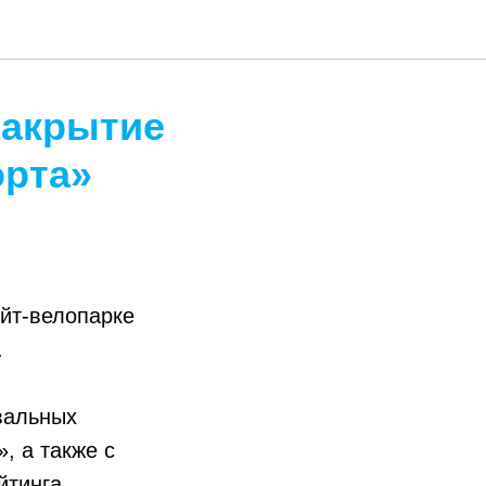
Закрытие
орта»
йт-велопарке
.
вальных
», а также с
йтинга