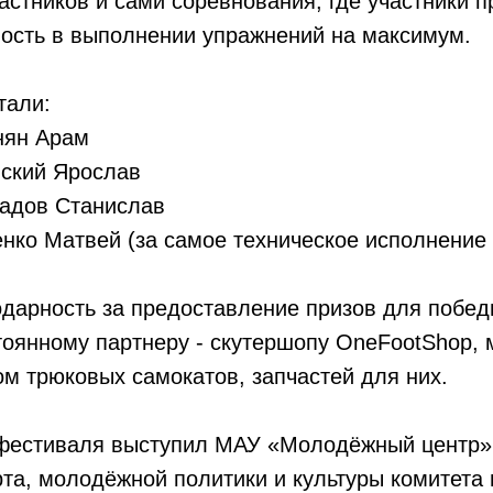
астников и сами соревнования, где участники 
вость в выполнении упражнений на максимум.
тали:
нян Арам
вский Ярослав
радов Станислав
енко Матвей (за самое техническое исполнение
дарность за предоставление призов для побед
оянному партнеру - скутершопу OneFootShop, 
м трюковых самокатов, запчастей для них.
фестиваля выступил МАУ «Молодёжный центр»
та, молодёжной политики и культуры комитета