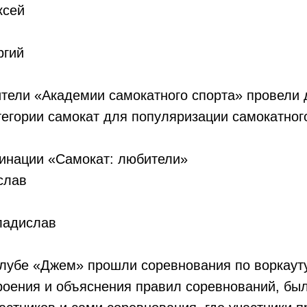
ксей
ргий
ители «Академии самокатного спорта» провели
егории самокат для популяризации самокатного
инации «Самокат: любители»
слав
ладислав
лубе «Джем» прошли соревнования по воркаут
роения и объяснения правил соревнований, бы