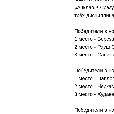
«Анклав»! Сразу
трёх дисциплин
Победители в н
1 место - Берез
2 место - Рауш 
3 место - Савик
Победители в н
1 место - Павло
2 место - Черка
3 место - Худае
Победители в н