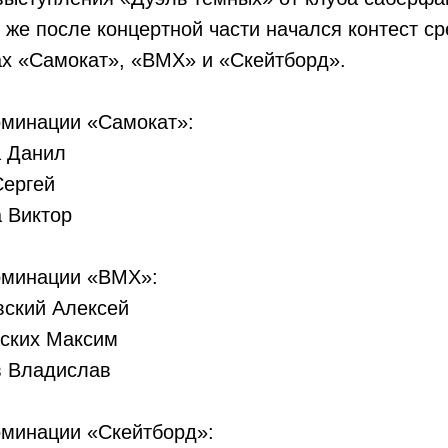
 же после концертной части начался контест с
ах «Самокат», «BMX» и «Скейтборд».
оминации «Самокат»:
а Данил
Сергей
а Виктор
оминации «BMX»:
вский Алексей
сских Максим
в Владислав
оминации «Скейтборд»: