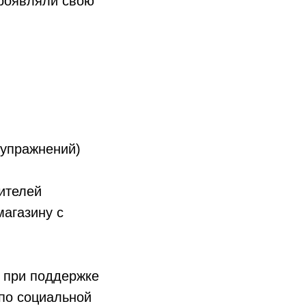
проявляли свою
 упражнений)
ителей
магазину с
 при поддержке
 по социальной