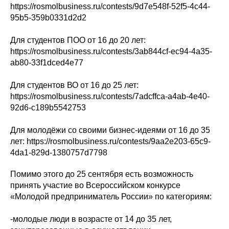
https://rosmolbusiness.ru/contests/9d7e548f-52f5-4c44-
95b5-359b0331d2d2
Для студентов ПОО от 16 до 20 лет:
https://rosmolbusiness.ru/contests/3ab844cf-ec94-4a35-
ab80-33f1dced4e77
Для студентов ВО от 16 до 25 лет:
https://rosmolbusiness.ru/contests/7adcffca-a4ab-4e40-
92d6-c189b5542753
Для молодёжи со своими бизнес-идеями от 16 до 35
лет: https://rosmolbusiness.ru/contests/9aa2e203-65c9-
4da1-829d-1380757d7798
Помимо этого до 25 сентября есть возможность
принять участие во Всероссийском конкурсе
«Молодой предприниматель России» по категориям:
-молодые люди в возрасте от 14 до 35 лет,