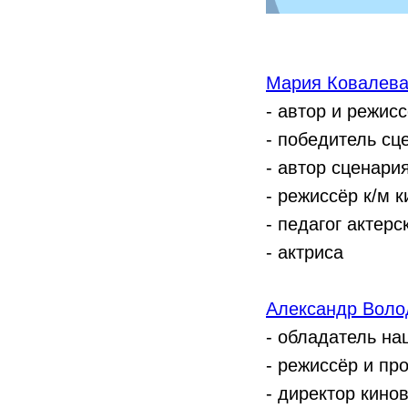
Мария Ковалева
- автор и режис
- победитель сц
- автор сценари
- режиссёр к/м 
- педагог актерс
- актриса
Александр Воло
- обладатель н
- режиссёр и пр
- директор кино