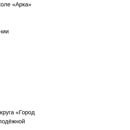
коле «Арка»
нии
круга «Город
олодёжной