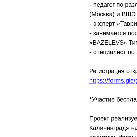
- педагог по р
(Москва) и ВШЭ
- эксперт «Тавр
- занимается п
«BAZELEVS» Ти
- специалист по 
Регистрация отк
https://forms.g
*Участие беспла
Проект реализуе
Калининград» н