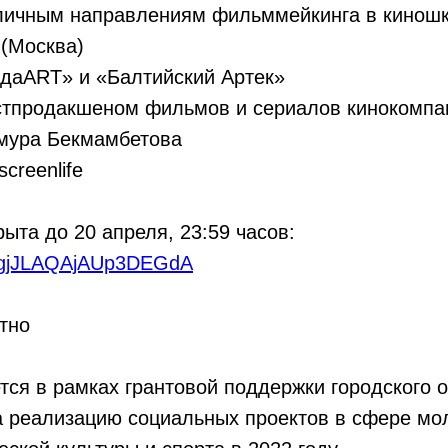
азличным направлениям фильммейкинга в кинош
 (Москва)
идаART» и «Балтийский Артек»
остпродакшеном фильмов и сериалов кинокомпа
мура Бекмамбетова
screenlife
рыта до 20 апреля, 23:59 часов:
le/gjJLAQAjAUp3DEGdA
тно
тся в рамках грантовой поддержки городского о
а реализацию социальных проектов в сфере м