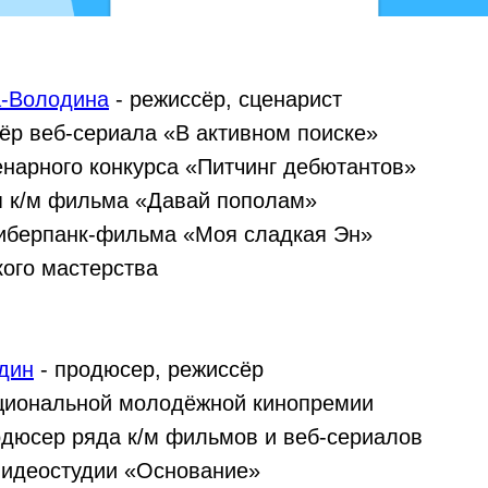
-Володина
- режиссёр, сценарист
сёр веб-сериала «В активном поиске»
енарного конкурса «Питчинг дебютантов»
я к/м фильма «Давай пополам»
киберпанк-фильма «Моя сладкая Эн»
кого мастерства
дин
- продюсер, режиссёр
ациональной молодёжной кинопремии
одюсер ряда к/м фильмов и веб-сериалов
видеостудии «Основание»