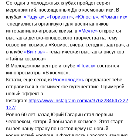
Сегодня в молодежных клубах пройдет серия
мероприятий, посвященных Дню космонавтики. В
клубах
«Радуга»
,
«Горизонт»
,
«Юность»
,
«Романтик»
специалисты организуют для воспитанников
интерактивно-игровые квизы, в
«Мечте»
откроется
выставка детско-юношеского творчества на тему
освоения космоса «Космос: вчера, сегодня, завтра», а
в клубе
«Витязь»
- тематическая выставка рисунков
«Тайны космоса»
В Молодежном центре и клубе
«Поиск»
состоятся
кинопросмотры «В космос».
Кстати, еще сегодня
Росмолодежь
предлагает тебе
отправиться в космическое путешествие. Примеряй
новый эффект в
Instagram
https://www.instagram.com/ar/3762284647222
137/
Ровно 60 лет назад Юрий Гагарин стал первым
человеком, который побывал в космосе. Этот старт
вывел нашу страну по-настоящему на новый
космический уровень и фактически навсегда изменил