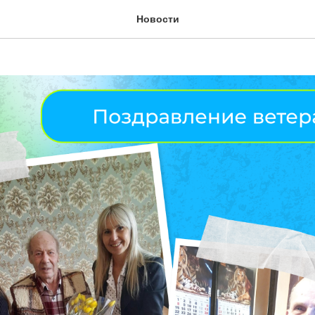
ление ветеранов
Новости