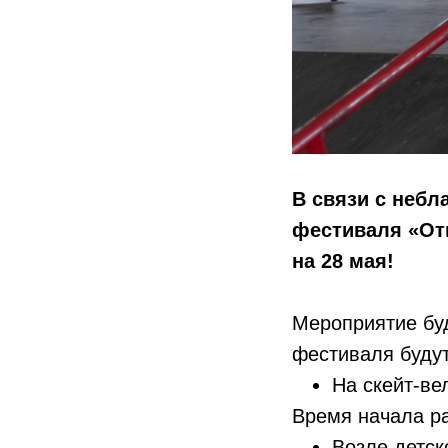
В связи с неб
фестиваля «От
на 28 мая!
Мероприятие буд
фестиваля будут
На скейт-ве
Время начала р
Возле детск