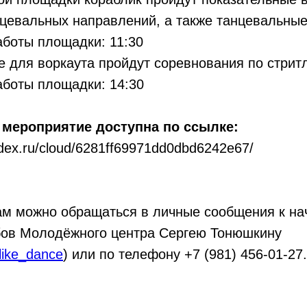
цевальных направлений, а также танцевальные
аботы площадки: 11:30
 для воркаута пройдут соревнования по стрит
аботы площадки: 14:30
 мероприятие доступна по ссылке:
ndex.ru/cloud/6281ff69971dd0dbd6242e67/
ам можно обращаться в личные сообщения к на
бов Молодёжного центра Сергею Тонюшкину
_like_dance
) или по телефону +7 (981) 456-01-27.