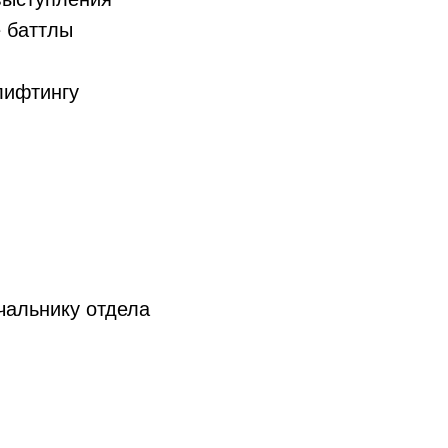
 баттлы
лифтингу
чальнику отдела