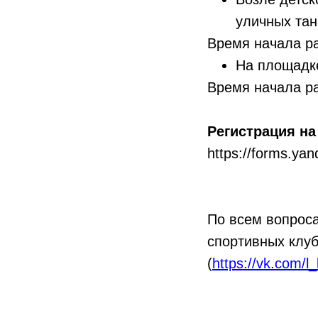
уличных тан
Время начала р
На площадке
Время начала р
Регистрация на
https://forms.ya
По всем вопрос
спортивных клу
(
https://vk.com/l