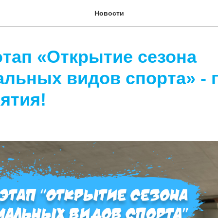
Новости
этап «Открытие сезона
альных видов спорта» - 
ятия!