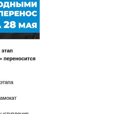
 этап
» переносится
 этапа
самокат
выступления