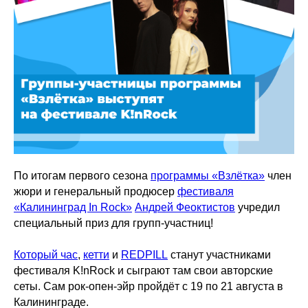
По итогам первого сезона
программы «Взлётка»
член
жюри и генеральный продюсер
фестиваля
«Калининград In Rock»
Андрей Феоктистов
учредил
специальный приз для групп-участниц!
Который час
,
кетти
и
REDPILL
станут участниками
фестиваля K!nRock и сыграют там свои авторские
сеты. Сам рок-опен-эйр пройдёт с 19 по 21 августа в
Калининграде.