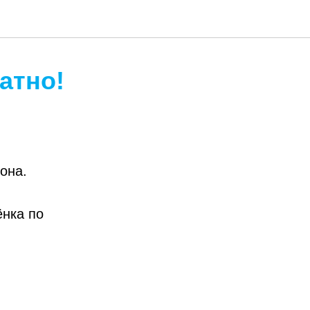
атно!
она.
ёнка по