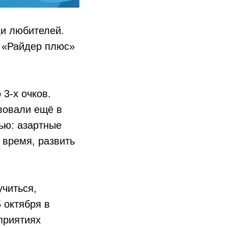
ди любителей.
 «Райдер плюс»
3-х очков.
вовали ещё в
тью: азартные
 время, развить
учиться,
 октября в
приятиях