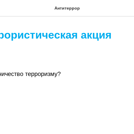
Антитеррор
рористическая акция
ничество терроризму?