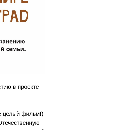
стию в проекте
е целый фильм!)
 Отечественную