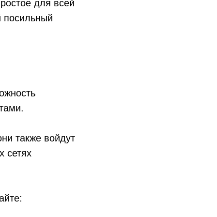
простое для всей
й посильный
можность
тами.
ни также войдут
х сетях
айте: