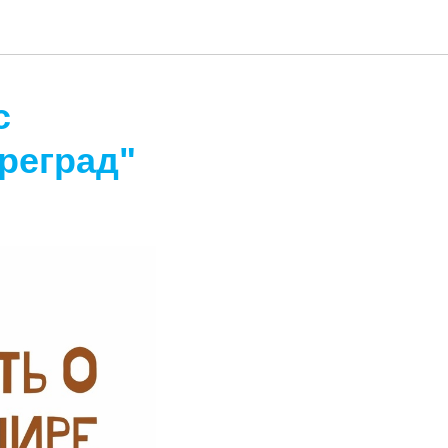
с
реград"