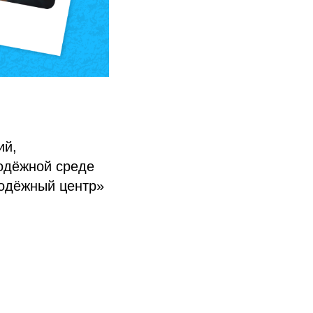
ий,
одёжной среде
лодёжный центр»