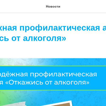
Новости
ная профилактическая 
сь от алкоголя»