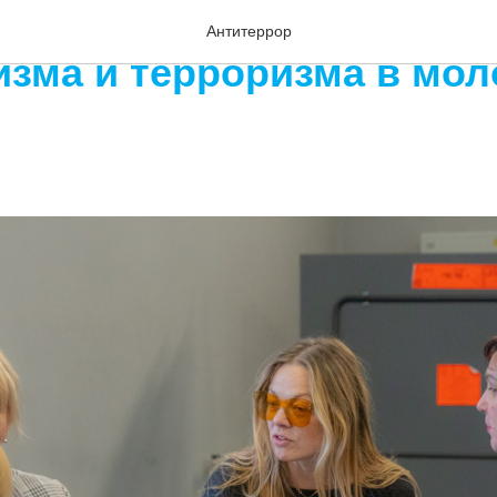
 стол по профилактике
Антитеррор
изма и терроризма в мо