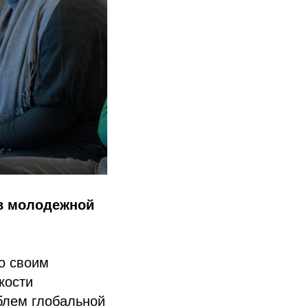
 в молодежной
о своим
кости
блем глобальной