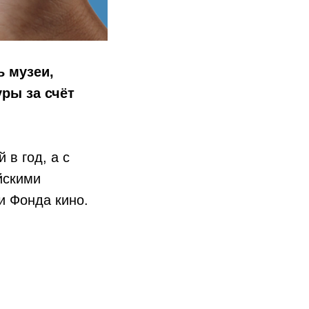
 музеи,
ры за счёт
 в год, а с
йскими
и Фонда кино.