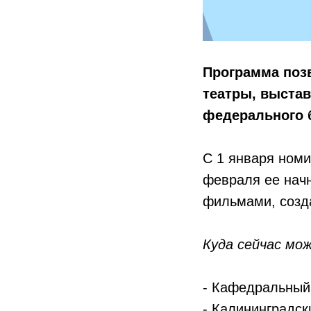
Программа поз
театры, выстав
федерального 
С 1 января номи
февраля ее начн
фильмами, созд
Куда сейчас мо
- Кафедральный 
- Калининградск