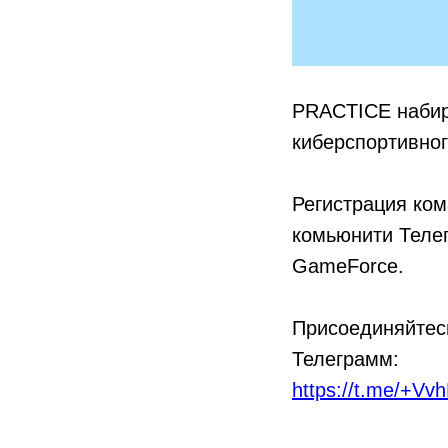
PRACTICE набир
киберспортивно
Регистрация ком
комьюнити Телег
GameForce.
Присоединяйтесь
Телеграмм:
https://t.me/+