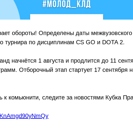
ает обороты! Определены даты межвузовского
го турнира по дисциплинам CS GO и DOTA 2.
анд начнётся 1 августа и продлится до 11 сентя
рамм. Отборочный этап стартует 17 сентября 
 к комьюнити, следите за новостями Кубка Пра
VvhKnAmgd90yNmQy