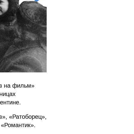
в на фильм»
ницах
ентине.
»‎, «Ратоборец»,
, «Романтик».