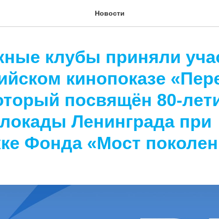
Новости
ные клубы приняли уча
ийском кинопоказе «Пер
который посвящён 80-лет
блокады Ленинграда при
ке Фонда «Мост поколен