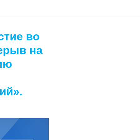
стие во
ерыв на
ию
ий».