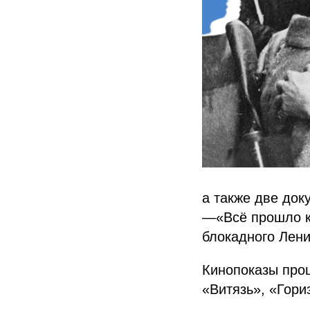
а также две до
—«Всё прошло к
блокадного Лен
Кинопоказы прош
«Витязь», «Гори