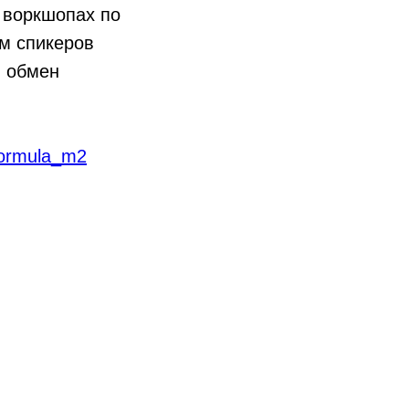
 воркшопах по
ем спикеров
и обмен
/formula_m2