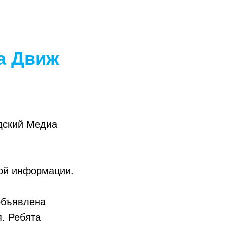
а Движ
дский Медиа
ной информации.
 объявлена
я. Ребята