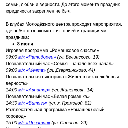
семьи, любви и верности. До этого момента праздник
юридически закреплен не был.
В клубах Молодёжного центра проходят мероприятия,
где ребят познакомят с историей и традициями
праздника:
8 июля
Игровая программа «Ромашковое счастье»
09:00
м/к «Ратоборец»
(ул. Белинского, 19)
Познавательный час «Семья - начало всех начал»
09:00
м/к «Мечта»
(ул. Дзержинского, 44)
Познавательная викторина «Живет в веках любовь и
верность»
14:00
м/к «Авиатор»
(ул. Жиленкова, 14)
Познавательный час «Белая ромашка»
14:30
м/к «Витязь»
(ул. У. Громовой, 81)
Развлекательная программа «Ромашек белый
хоровод»
15:00
м/к «Позитив»
(ул. Садовая, 29)