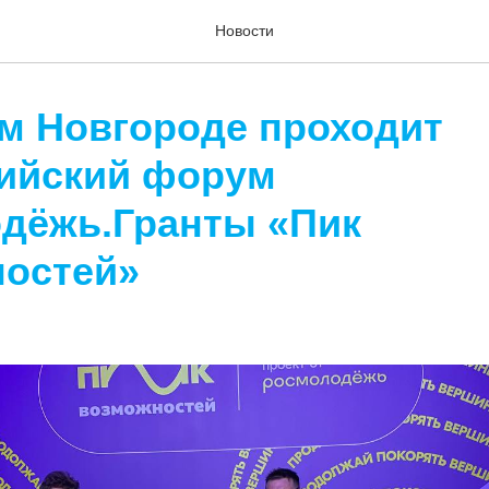
Новости
м Новгороде проходит
ийский форум
дёжь.Гранты «Пик
остей»