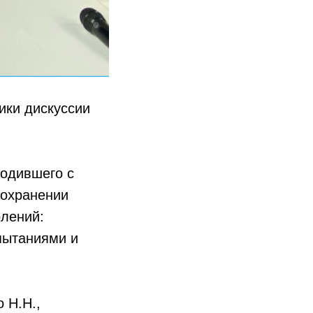
ики дискуссии
ходившего с
сохранении
олений:
пытаниями и
 Н.Н.,