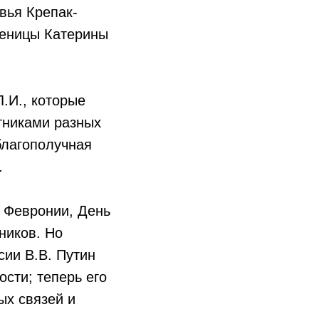
вья Крепак-
ченицы Катерины
.И., которые
тниками разных
благополучная
.
и Февронии, День
ников. Но
сии В.В. Путин
сти; теперь его
ых связей и