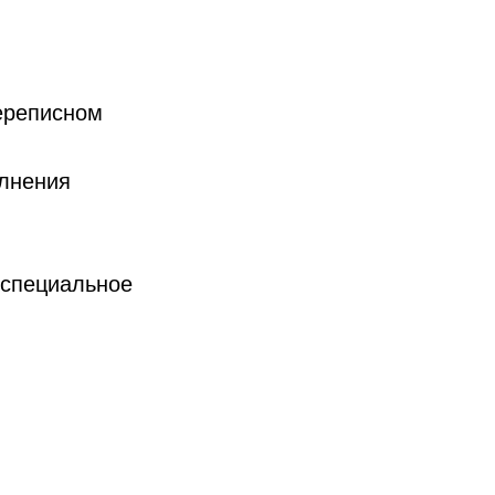
переписном
олнения
 специальное