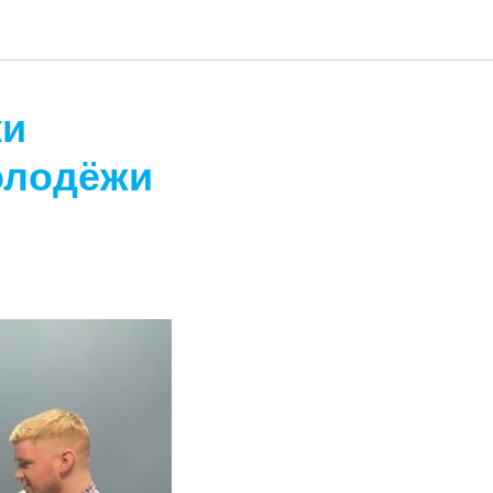
ки
олодёжи