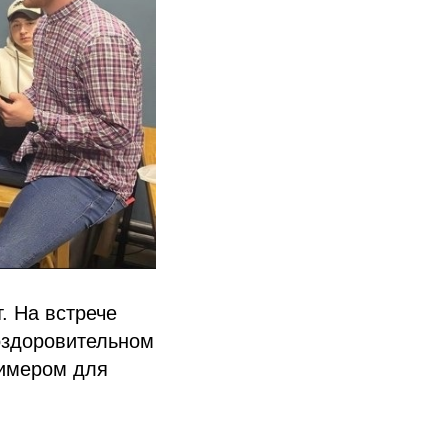
т. На встрече
 оздоровительном
римером для