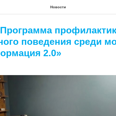
Новости
«Программа профилакти
ного поведения среди м
ормация 2.0»